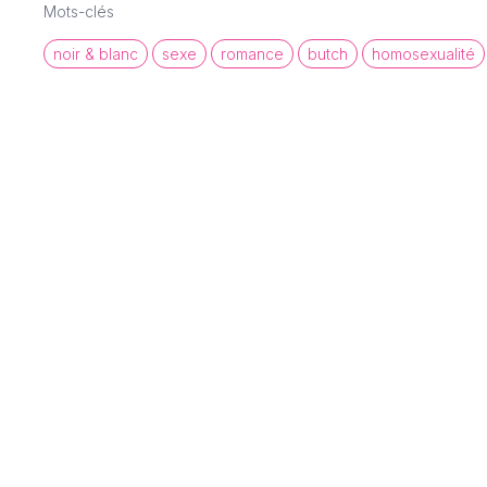
Mots-clés
noir & blanc
sexe
romance
butch
homosexualité
queer cinema database
Une base de données de films et
d'archives audiovisuelles LGBTQI+ pour
mettre en lumière la diversité des regards et
récits queer.