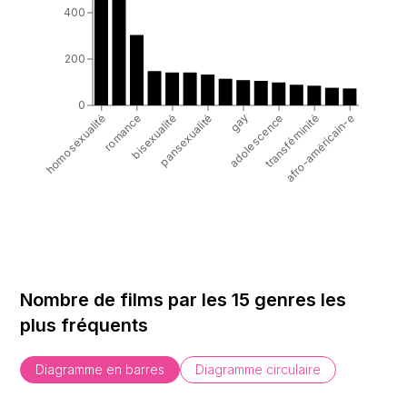
400
200
0
homosexualité
gay
romance
adolescence
bisexualité
transféminité
pansexualité
afro-américain-e
Nombre de films par les 15 genres les
plus fréquents
Diagramme en barres
Diagramme circulaire