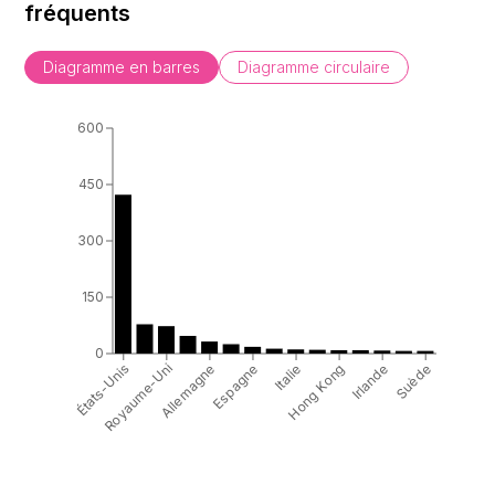
fréquents
Diagramme en barres
Diagramme circulaire
600
450
300
150
0
États-Unis
Italie
Royaume-Uni
Hong Kong
Allemagne
Irlande
Espagne
Suède