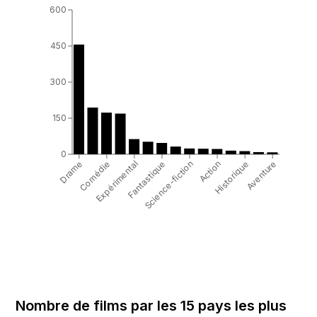
600
450
300
150
0
Drame
Science-fiction
Comédie
Action
Expérimental
Historique
Fantastique
Aventure
Nombre de films par les 15 pays les plus