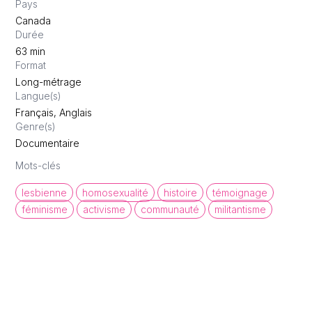
Pays
Canada
Durée
63
min
Format
Long-métrage
Langue(s)
Français, Anglais
Genre(s)
Documentaire
Mots-clés
lesbienne
homosexualité
histoire
témoignage
féminisme
activisme
communauté
militantisme
queer cinema database
Une base de données de films et