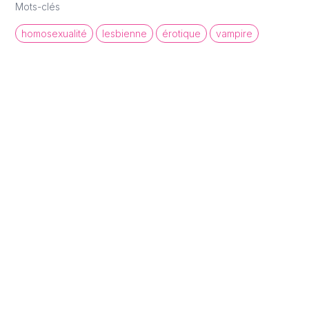
Mots-clés
homosexualité
lesbienne
érotique
vampire
queer cinema database
Une base de données de films et
d'archives audiovisuelles LGBTQI+ pour
mettre en lumière la diversité des regards et
récits queer.
À propos
Statistiques
Contact