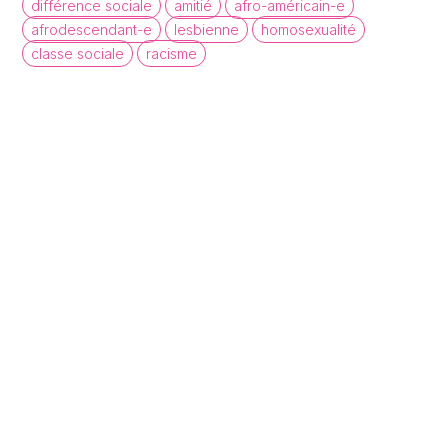
différence sociale
amitié
afro-américain-e
afrodescendant-e
lesbienne
homosexualité
classe sociale
racisme
queer cinema database
Une base de données de films et
d'archives audiovisuelles LGBTQI+ pour
mettre en lumière la diversité des regards et
récits queer.
À propos
Statistiques