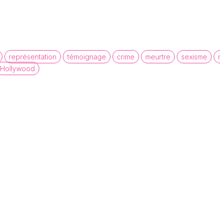
représentation
témoignage
crime
meurtre
sexisme
Hollywood