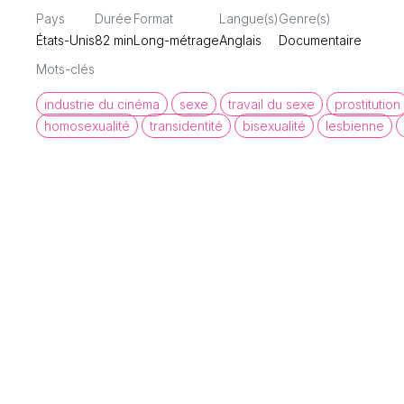
Pays
Durée
Format
Langue(s)
Genre(s)
États-Unis
82
min
Long-métrage
Anglais
Documentaire
Mots-clés
industrie du cinéma
sexe
travail du sexe
prostitution
homosexualité
transidentité
bisexualité
lesbienne
queer cinema database