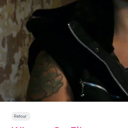
Retour