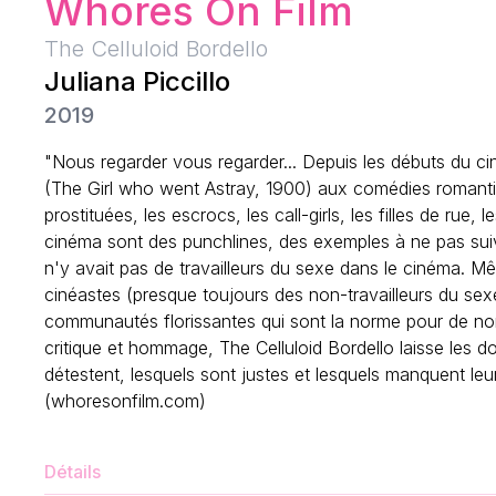
Whores On Film
The Celluloid Bordello
Juliana Piccillo
2019
"Nous regarder vous regarder... Depuis les débuts du cin
(The Girl who went Astray, 1900) aux comédies romanti
prostituées, les escrocs, les call-girls, les filles de rue
cinéma sont des punchlines, des exemples à ne pas suivr
n'y avait pas de travailleurs du sexe dans le cinéma. M
cinéastes (presque toujours des non-travailleurs du sexe)
communautés florissantes qui sont la norme pour de nombr
critique et hommage, The Celluloid Bordello laisse les dom
détestent, lesquels sont justes et lesquels manquent leu
(whoresonfilm.com)
Détails