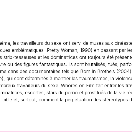
éma, les travailleurs du sexe ont servi de muses aux cinéaste
ques emblématiques (Pretty Woman, 1990) en passant par les
, les strip-teaseuses et les dominatrices ont toujours été prése
e ou des figures fantastiques. Ils sont brutalisés, tués, parf
ême dans des documentaires tels que Born In Brothels (2004) o
, qui sont déterminés à montrer les traumatismes, la violence 
eux travailleurs du sexe. Whores on Film fait entrer les trav
inatrices, escortes, stars du porno et prostitués de la vie réell
r cible et, surtout, comment la perpétuation des stéréotypes d