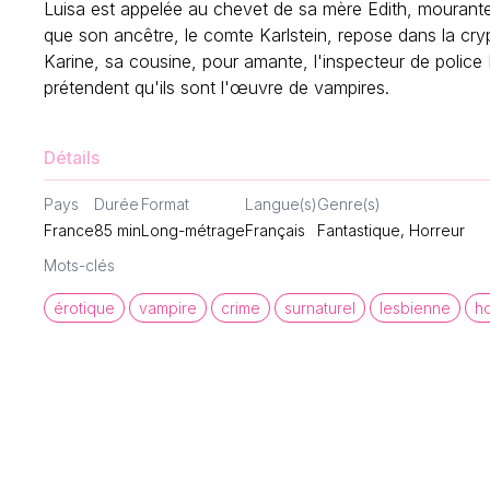
Luisa est appelée au chevet de sa mère Edith, mourante, 
que son ancêtre, le comte Karlstein, repose dans la cryp
Karine, sa cousine, pour amante, l'inspecteur de police 
prétendent qu'ils sont l'œuvre de vampires.
Détails
Pays
Durée
Format
Langue(s)
Genre(s)
France
85
min
Long-métrage
Français
Fantastique, Horreur
Mots-clés
érotique
vampire
crime
surnaturel
lesbienne
h