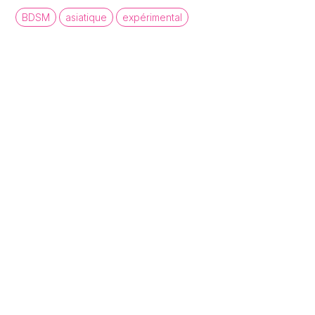
BDSM
asiatique
expérimental
queer cinema database
Une base de données de films et
d'archives audiovisuelles LGBTQI+ pour
mettre en lumière la diversité des regards et
récits queer.
À propos
Statistiques
Contact