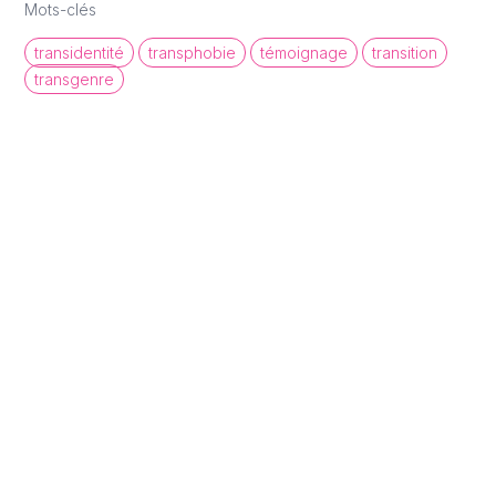
Mots-clés
transidentité
transphobie
témoignage
transition
transgenre
queer cinema database
Une base de données de films et
d'archives audiovisuelles LGBTQI+ pour
mettre en lumière la diversité des regards et
récits queer.
À propos
Statistiques