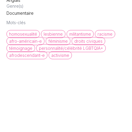
Anglais
Genre(s)
Documentaire
Mots-clés
homosexualité
lesbienne
militantisme
racisme
afro-américain-e
féminisme
droits civiques
témoignage
personnalité/célébrité LGBTQIA+
afrodescendant-e
activisme
queer cinema database
Une base de données de films et
d'archives audiovisuelles LGBTQI+ pour
mettre en lumière la diversité des regards et