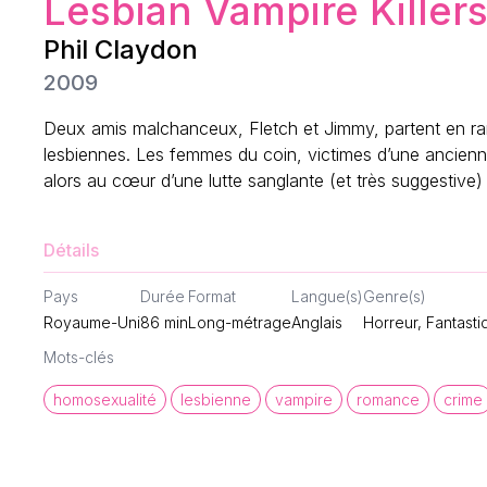
Lesbian Vampire Killer
Phil Claydon
2009
Deux amis malchanceux, Fletch et Jimmy, partent en ran
lesbiennes. Les femmes du coin, victimes d’une ancienn
alors au cœur d’une lutte sanglante (et très suggestive)
Détails
Pays
Durée
Format
Langue(s)
Genre(s)
Royaume-Uni
86
min
Long-métrage
Anglais
Horreur, Fantast
Mots-clés
homosexualité
lesbienne
vampire
romance
crime