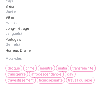
Pays
Brésil
Durée
99
min
Format
Long-métrage
Langue(s)
Portugais
Genre(s)
Horreur, Drame
Mots-clés
drogue
crime
meurtre
mafia
transféminité
transgenre
afrodescendant-e
gay
travestissement
homosexualité
travail du sexe
queer cinema database