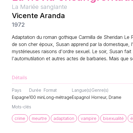
La Mariée sanglante
Vicente Aranda
1972
Adaptation du roman gothique Carmilla de Sheridan Le Fa
de son cher époux, Susan apprend par la domestique, l'ex
mystérieuses raisons d'ordre sexuel. Le soir, Susan fait 
l'automutilation et autres actes de barbaries. Mais que se
Détails
Pays
Durée
Format
Langue(s)
Genre(s)
Espagne
100
min
Long-métrage
Espagnol
Horreur, Drame
Mots-clés
crime
meurtre
adaptation
vampire
bisexualité
é