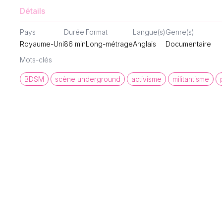
Détails
Pays
Durée
Format
Langue(s)
Genre(s)
Royaume-Uni
86
min
Long-métrage
Anglais
Documentaire
Mots-clés
BDSM
scène underground
activisme
militantisme
queer cinema database
Une base de données de films et
d'archives audiovisuelles LGBTQI+ pour
mettre en lumière la diversité des regards et
récits queer.