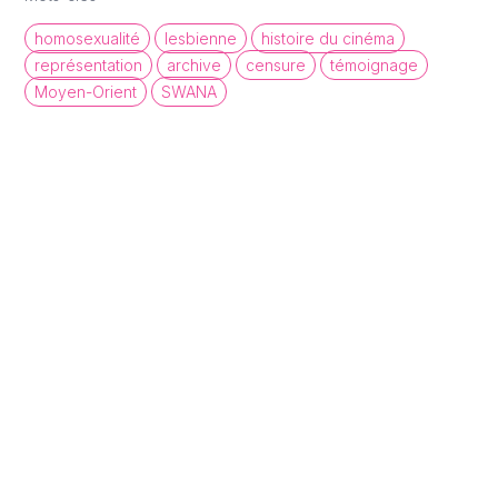
homosexualité
lesbienne
histoire du cinéma
représentation
archive
censure
témoignage
Moyen-Orient
SWANA
queer cinema database
Une base de données de films et
d'archives audiovisuelles LGBTQI+ pour
mettre en lumière la diversité des regards et
récits queer.
À propos
Statistiques