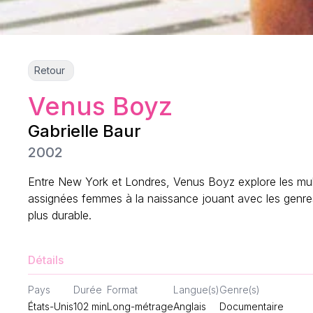
Retour
Venus Boyz
Gabrielle Baur
2002
Entre New York et Londres, Venus Boyz explore les multi
assignées femmes à la naissance jouant avec les genres
plus durable.
Détails
Pays
Durée
Format
Langue(s)
Genre(s)
États-Unis
102
min
Long-métrage
Anglais
Documentaire