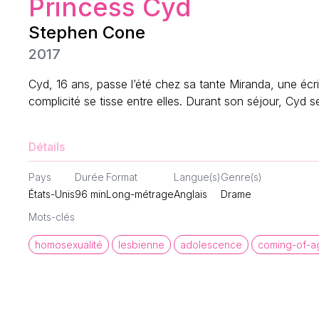
Princess Cyd
Stephen Cone
2017
Cyd, 16 ans, passe l’été chez sa tante Miranda, une écr
complicité se tisse entre elles. Durant son séjour, Cyd
Détails
Pays
Durée
Format
Langue(s)
Genre(s)
États-Unis
96
min
Long-métrage
Anglais
Drame
Mots-clés
homosexualité
lesbienne
adolescence
coming-of-a