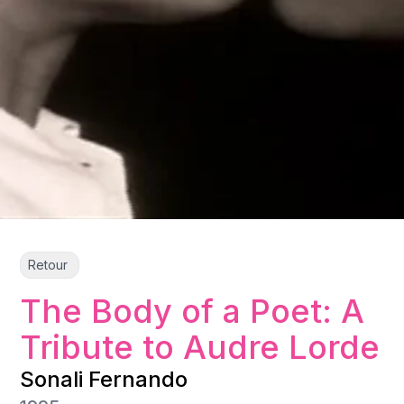
Retour
The Body of a Poet: A
Tribute to Audre Lorde
Sonali Fernando