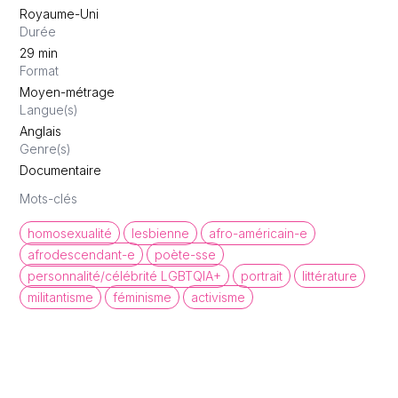
Royaume-Uni
Durée
29
min
Format
Moyen-métrage
Langue(s)
Anglais
Genre(s)
Documentaire
Mots-clés
homosexualité
lesbienne
afro-américain-e
afrodescendant-e
poète-sse
personnalité/célébrité LGBTQIA+
portrait
littérature
militantisme
féminisme
activisme
queer cinema database