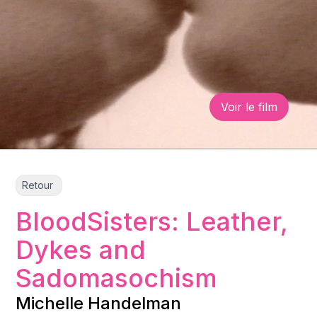
Voir le film
Retour
BloodSisters: Leather,
Dykes and
Sadomasochism
Michelle Handelman