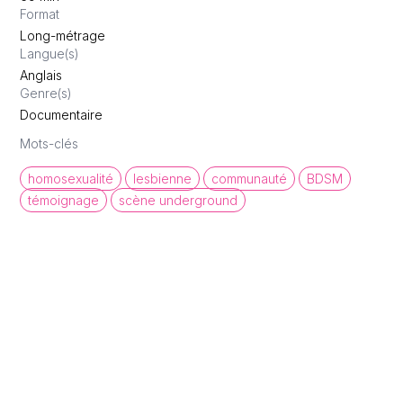
Format
Long-métrage
Langue(s)
Anglais
Genre(s)
Documentaire
Mots-clés
homosexualité
lesbienne
communauté
BDSM
témoignage
scène underground
queer cinema database
Une base de données de films et
d'archives audiovisuelles LGBTQI+ pour
mettre en lumière la diversité des regards et