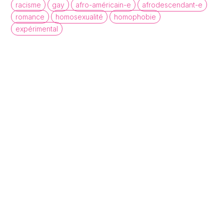
racisme
gay
afro-américain-e
afrodescendant-e
romance
homosexualité
homophobie
expérimental
queer cinema database
Une base de données de films et
d'archives audiovisuelles LGBTQI+ pour
mettre en lumière la diversité des regards et
récits queer.
À propos
Statistiques