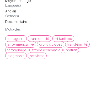
Moyen-métrage
Langue(s)
Anglais
Genre(s)
Documentaire
Mots-clés
transgenre
transidentité
militantisme
afro-américain-e
droits civiques
transféminité
témoignage
afrodescendant-e
portrait
biographie
activisme
queer cinema database
Une base de données de films et
d'archives audiovisuelles LGBTQI+ pour
mettre en lumière la diversité des regards et