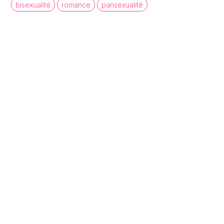
bisexualité
romance
pansexualité
queer cinema database
Une base de données de films et
d'archives audiovisuelles LGBTQI+ pour
mettre en lumière la diversité des regards et
récits queer.
À propos
Statistiques
Contact
Politiques de confidentialité