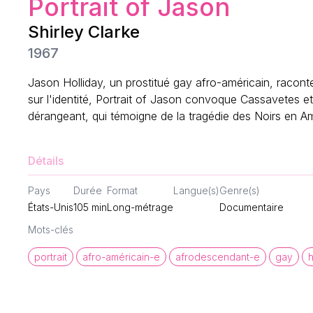
Portrait of Jason
Shirley Clarke
1967
Jason Holliday, un prostitué gay afro-américain, racont
sur l'identité, Portrait of Jason convoque Cassavetes e
dérangeant, qui témoigne de la tragédie des Noirs en A
Détails
Pays
Durée
Format
Langue(s)
Genre(s)
États-Unis
105
min
Long-métrage
Documentaire
Mots-clés
portrait
afro-américain-e
afrodescendant-e
gay