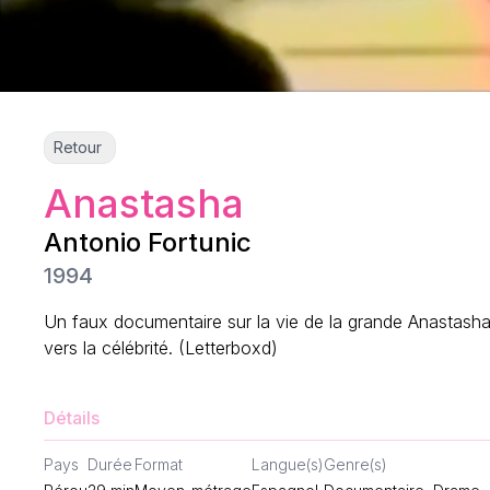
Retour
Anastasha
Antonio Fortunic
1994
Un faux documentaire sur la vie de la grande Anastasha, 
vers la célébrité. (Letterboxd)
Détails
Pays
Durée
Format
Langue(s)
Genre(s)