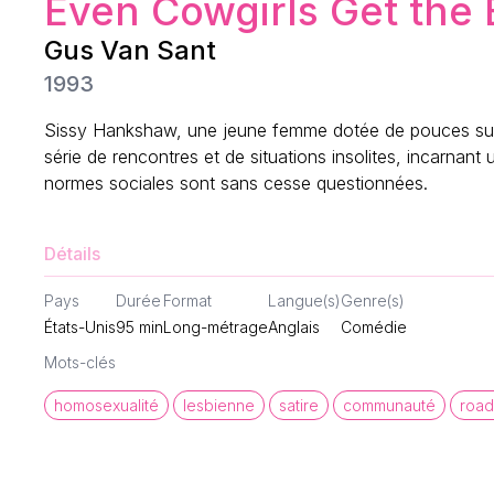
Even Cowgirls Get the 
Gus Van Sant
1993
Sissy Hankshaw, une jeune femme dotée de pouces surd
série de rencontres et de situations insolites, incarnant 
normes sociales sont sans cesse questionnées.
Détails
Pays
Durée
Format
Langue(s)
Genre(s)
États-Unis
95
min
Long-métrage
Anglais
Comédie
Mots-clés
homosexualité
lesbienne
satire
communauté
road