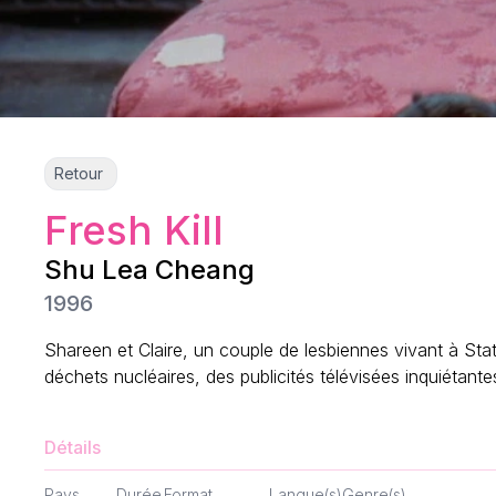
Retour
Fresh Kill
Shu Lea Cheang
1996
Shareen et Claire, un couple de lesbiennes vivant à Sta
déchets nucléaires, des publicités télévisées inquiétantes
Détails
Pays
Durée
Format
Langue(s)
Genre(s)