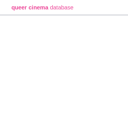
Erreur lors du chargement du film :
Movie not found
queer cinema
database