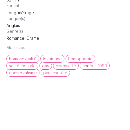
Format
Long-métrage
Langue(s)
Anglais
Genre(s)
Romance, Drame
Mots-clés
homosexualité
lesbienne
homophobie
santé mentale
gay
bisexualité
années 1990
conservatisme
pansexualité
queer cinema database
Une base de données de films et
d'archives audiovisuelles LGBTQI+ pour