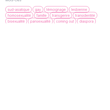
sud-asiatique
gay
témoignage
lesbienne
homosexualité
famille
transgenre
transidentité
bisexualité
pansexualité
coming out
diaspora
immigration
pan-asiatique
queer cinema database
Une base de données de films et
d'archives audiovisuelles LGBTQI+ pour
mettre en lumière la diversité des regards et
récits queer.
À propos
Statistiques
Contact