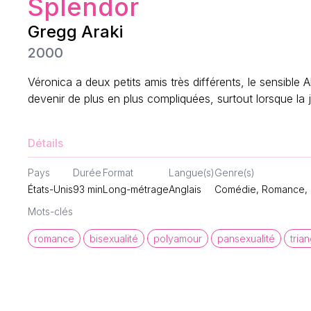
Splendor
Gregg Araki
2000
Véronica a deux petits amis très différents, le sensible A
devenir de plus en plus compliquées, surtout lorsque la 
Détails
Pays
Durée
Format
Langue(s)
Genre(s)
États-Unis
93
min
Long-métrage
Anglais
Comédie, Romance,
Mots-clés
romance
bisexualité
polyamour
pansexualité
tria