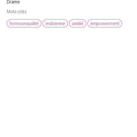
Drame
Mots-clés
homosexualité
lesbienne
amitié
empowerment
queer cinema database
Une base de données de films et
d'archives audiovisuelles LGBTQI+ pour
mettre en lumière la diversité des regards et
récits queer.
À propos
Statistiques