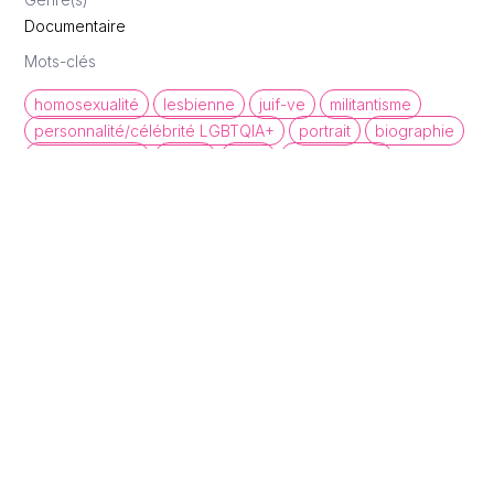
Documentaire
Mots-clés
homosexualité
lesbienne
juif-ve
militantisme
personnalité/célébrité LGBTQIA+
portrait
biographie
droits civiques
corps
sexe
communauté
activisme
queer cinema database
Une base de données de films et
d'archives audiovisuelles LGBTQI+ pour
mettre en lumière la diversité des regards et
récits queer.
À propos
Statistiques