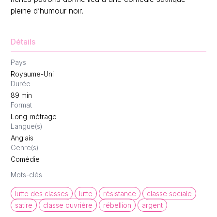
pleine d’humour noir.
Détails
Pays
Royaume-Uni
Durée
89
min
Format
Long-métrage
Langue(s)
Anglais
Genre(s)
Comédie
Mots-clés
lutte des classes
lutte
résistance
classe sociale
satire
classe ouvrière
rébellion
argent