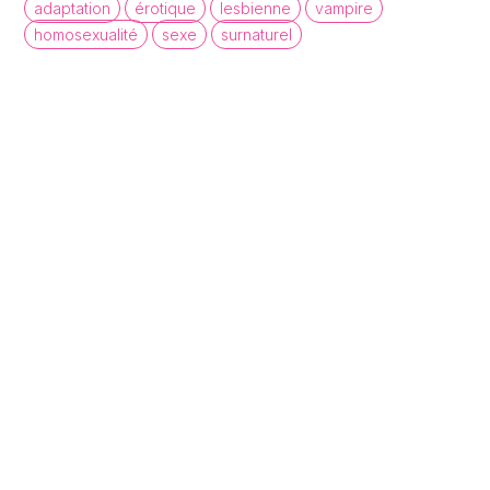
adaptation
érotique
lesbienne
vampire
homosexualité
sexe
surnaturel
queer cinema database
Une base de données de films et
d'archives audiovisuelles LGBTQI+ pour
mettre en lumière la diversité des regards et
récits queer.
À propos
Statistiques
Contact