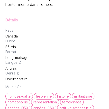
honte, même dans l’ombre.
Détails
Pays
Canada
Durée
85
min
Format
Long-métrage
Langue(s)
Anglais
Genre(s)
Documentaire
Mots-clés
homosexualité
lesbienne
histoire
militantisme
homophobie
représentation
témoignage
années 1950
années 1960
natif-ve américain-e