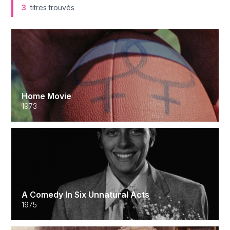
3
titres trouvés
Home Movie
1973
A Comedy In Six Unnatural Acts
1975