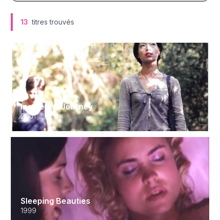
13
titres trouvés
Incidental Journey
2001
Sleeping Beauties
1999