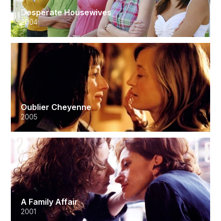
Desperate Housewives
2004
Oublier Cheyenne
2005
A Family Affair
2001