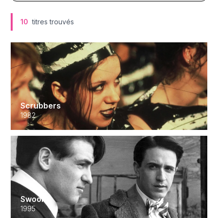
10
titres trouvés
Scrubbers
1982
Swoon
1995