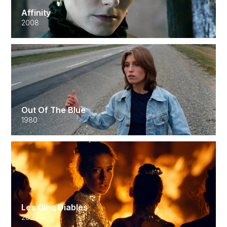
Affinity
2008
Out Of The Blue
1980
Les Cinq Diables
2022