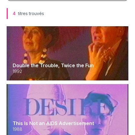
4
titres trouvés
Double the Trouble, Twice the Fun
1992
This Is Not an AIDS Advertisement
1988