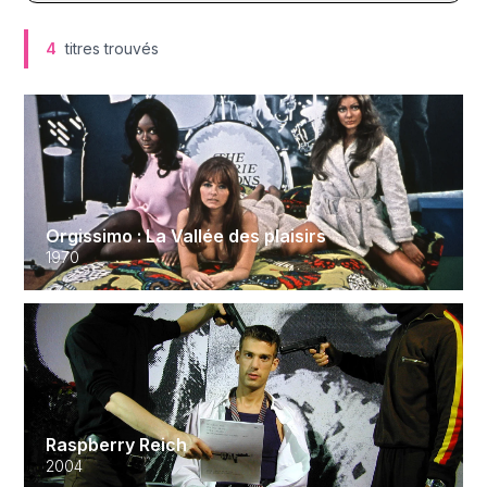
4
titres trouvés
Orgissimo : La Vallée des plaisirs
1970
Raspberry Reich
2004