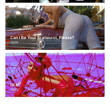
Can I Be Your Bratwurst, Please?
1999
I.K.U
2000