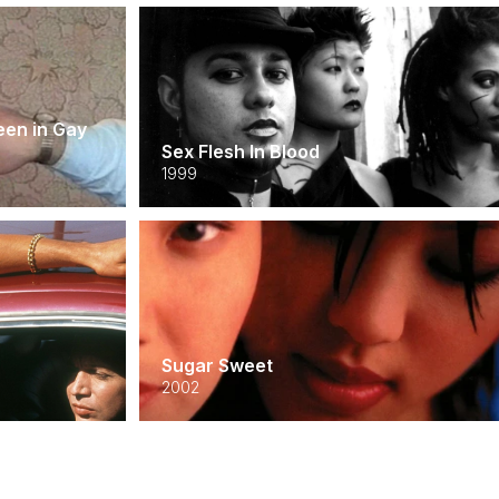
een in Gay
Sex Flesh In Blood
1999
Sugar Sweet
2002