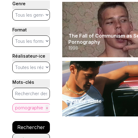
Genre
Format
The Fall of Communism as S
Pornography
1998
Réalisateur-ice
Mots-clés
Hustler White
1996
pornographie
×
Rechercher