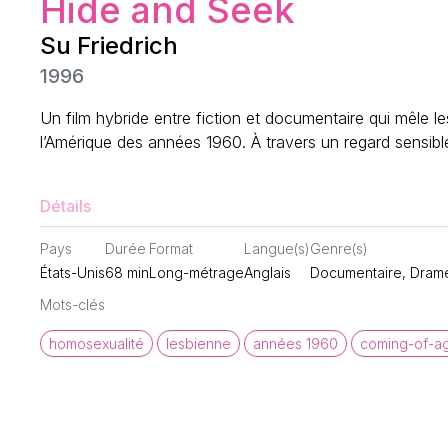
Hide and Seek
Su Friedrich
1996
Un film hybride entre fiction et documentaire qui mêle l
l’Amérique des années 1960. À travers un regard sensible e
Détails
Pays
Durée
Format
Langue(s)
Genre(s)
États-Unis
68
min
Long-métrage
Anglais
Documentaire, Drame
Mots-clés
homosexualité
lesbienne
années 1960
coming-of-a