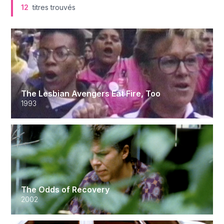
12
titres trouvés
The Lesbian Avengers Eat Fire, Too
1993
The Odds of Recovery
2002