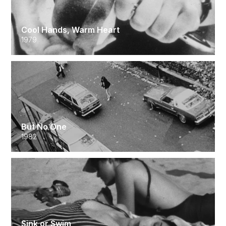
Cool Hands, Warm Heart
1979
But No One
1982
Sink or Swim