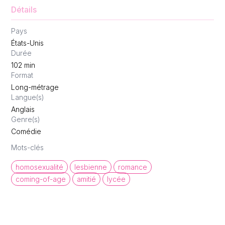
Détails
Pays
États-Unis
Durée
102
min
Format
Long-métrage
Langue(s)
Anglais
Genre(s)
Comédie
Mots-clés
homosexualité
lesbienne
romance
coming-of-age
amitié
lycée