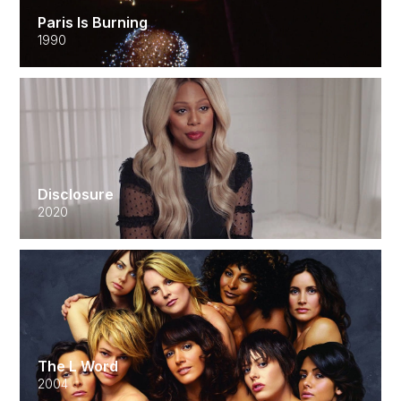
Paris Is Burning
1990
Disclosure
2020
The L Word
2004