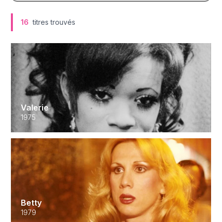
16
titres trouvés
Valerie
1975
Betty
1979