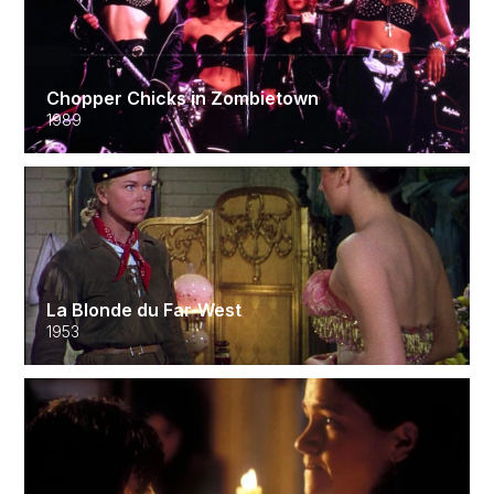
Chopper Chicks in Zombietown
1989
La Blonde du Far-West
1953