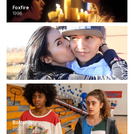
Foxfire
1996
Pure Grit
2021
Bottoms
2023