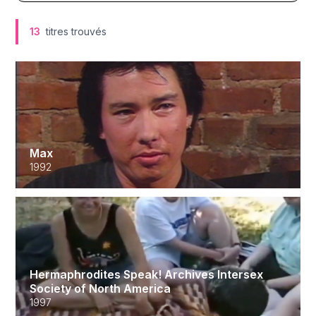
13
titres trouvés
Max
1992
Hermaphrodites Speak! Archives Intersex
Society of North America
1997