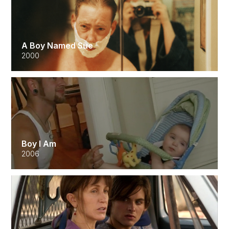
A Boy Named Sue
2000
Boy I Am
2006