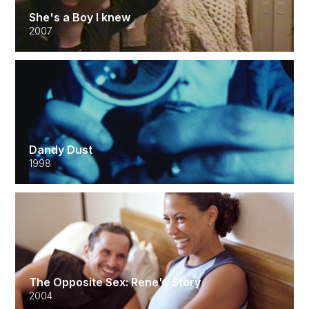
She's a Boy I knew
2007
Dandy Dust
1998
The Opposite Sex: Rene's Story
2004