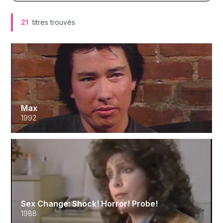
21
titres trouvés
Max
1992
Sex Change: Shock! Horror! Probe!
1988