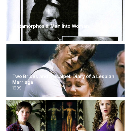
Metamorphosis: Man Into Woman
1991
Two Brides and a Scalpel: Diary of a Lesbian
Marriage
1999