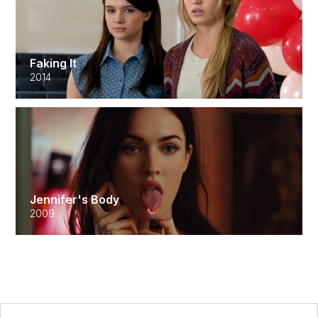
Faking It
2014
Jennifer's Body
2009