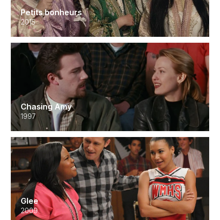
Petits bonheurs
2015
Chasing Amy
1997
Glee
2009