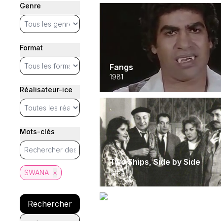
Genre
Format
Fangs
1981
Réalisateur-ice
Mots-clés
Two Ships, Side by Side
1963
SWANA
×
Rechercher