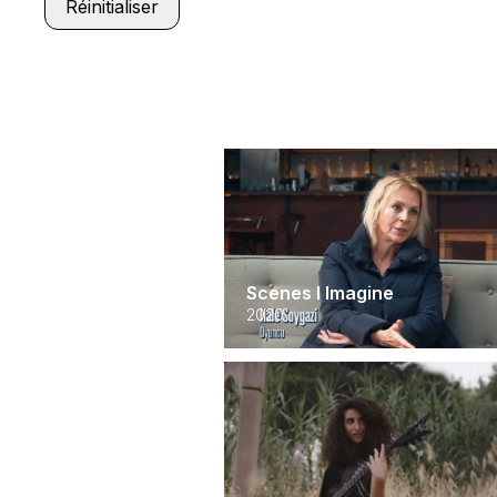
Réinitialiser
Caramel
2007
Scenes I Imagine
2020