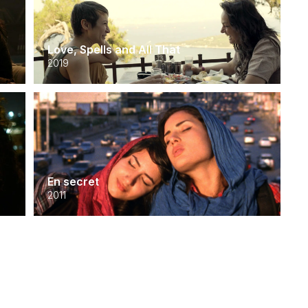
Love, Spells and All That
2019
En secret
2011