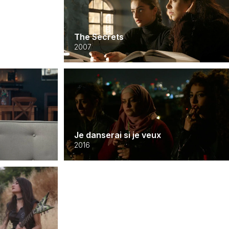
The Secrets
2007
Je danserai si je veux
2016