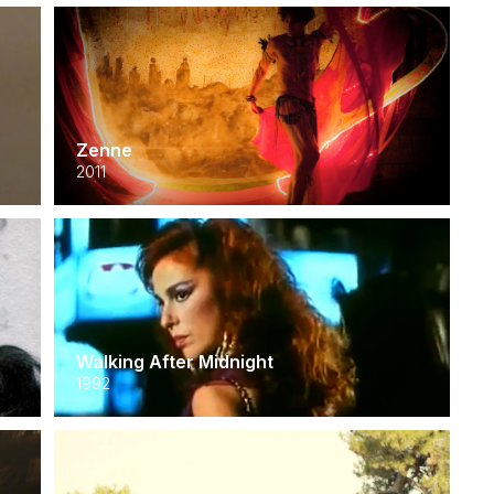
Zenne
2011
Walking After Midnight
1992