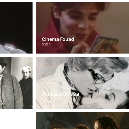
Cinema Fouad
1993
Ver Elini İstanbul
1962